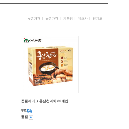
낮은가격
|
높은가격
|
제품명
|
제조사
|
인기도
콘플레이크 홍삼천마차 80개입
품절