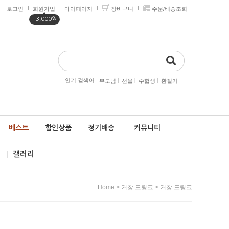
로그인
회원가입
마이페이지
장바구니
주문/배송조회
▲
+3,000원
인기 검색어 :
|
|
|
부모님
선물
수헙생
환절기
베스트
할인상품
정기배송
커뮤니티
제
갤러리
>
>
Home
거창 드링크
거창 드링크