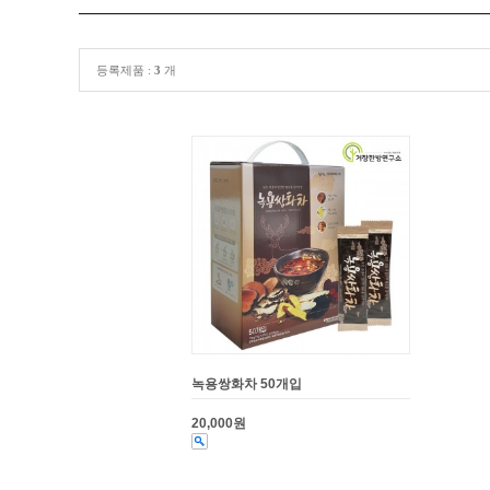
등록제품 :
3
개
녹용쌍화차 50개입
20,000원