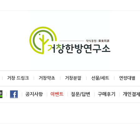
거창 드링크
거창약초
거창분말
선물/세트
연령대별
공지사항
이벤트
질문/답변
구매후기
개인결