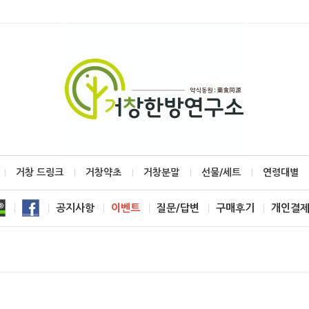
거창 드링크
거창약초
거창분말
선물/세트
연령대별
공지사항
이벤트
질문/답변
구매후기
개인결