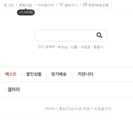
로그인
회원가입
마이페이지
장바구니
주문/배송조회
▲
+3,000원
인기 검색어 :
|
|
|
부모님
선물
수헙생
환절기
베스트
할인상품
정기배송
커뮤니티
제
갤러리
>
>
Home
홍삼/인삼/녹용 제품
녹용불로단