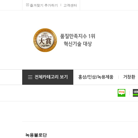
즐겨찾기 추가하기
고객센터
전체카테고리 보기
홍삼/인삼/녹용제품
거창환
녹용불로단