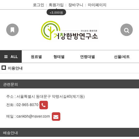
로그인
회원가입
장바구니
마이페이지
|
|
|
▲
+3,000원
ALL
원료별
형태별
연령대별
선물/세트
이용안내
관련문의
주소 : 서울특별시 동대문구 약령서길40(제기동)
전화 :
02-965-8070
메일 :
cankbh@naver.com
배송안내