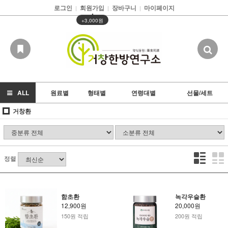
로그인
회원가입
장바구니
마이페이지
|
|
|
▲
+3,000원
ALL
원료별
형태별
연령대별
선물/세트
거창환
정렬
함초환
녹각우슬환
12,900원
20,000원
150원 적립
200원 적립