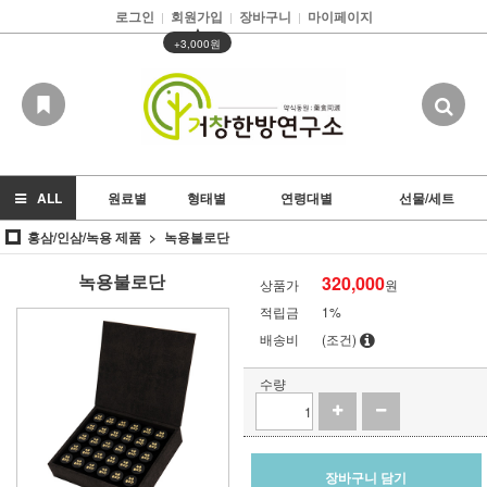
로그인
회원가입
장바구니
마이페이지
|
|
|
▲
+3,000원
ALL
원료별
형태별
연령대별
선물/세트
홍삼/인삼/녹용 제품
녹용불로단
녹용불로단
320,000
상품가
원
적립금
1%
배송비
(조건)
수량
장바구니 담기