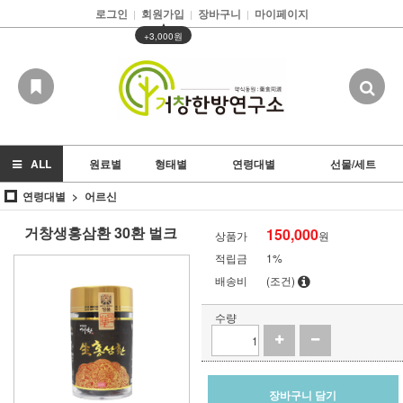
로그인
회원가입
장바구니
마이페이지
|
|
|
▲
+3,000원
ALL
원료별
형태별
연령대별
선물/세트
연령대별
어르신
거창생홍삼환 30환 벌크
150,000
상품가
원
적립금
1%
배송비
(조건)
수량
장바구니 담기