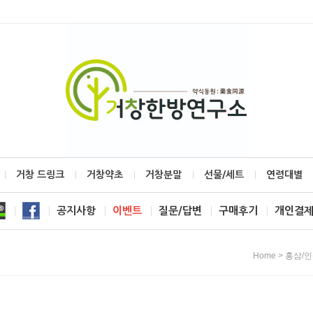
거창 드링크
거창약초
거창분말
선물/세트
연령대별
공지사항
이벤트
질문/답변
구매후기
개인결
>
Home
홍삼/인