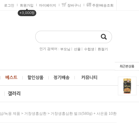
로그인
회원가입
마이페이지
장바구니
주문/배송조회
▲
+3,000원
인기 검색어 :
|
|
|
부모님
선물
수헙생
환절기
베스트
할인상품
정기배송
커뮤니티
제
갤러리
>
> 거창생홍삼환 벌크(580g) + 사은품 10환
삼/녹용 제품
거창생홍삼환