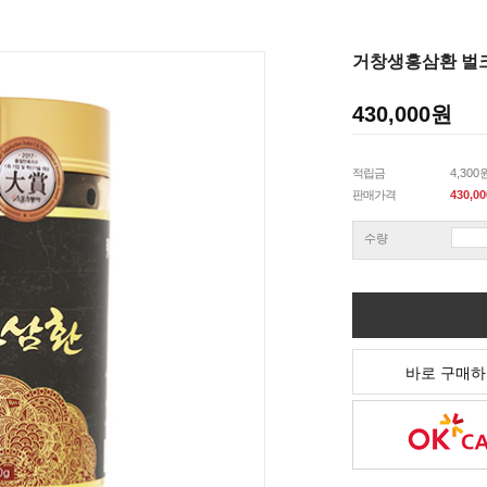
거창생홍삼환 벌크(
430,000
원
적립금
4,300
판매가격
430,00
수량
바로 구매하